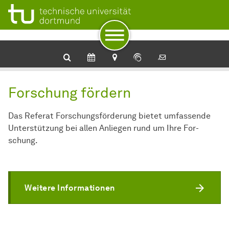
Zur Navigation für Zielgruppen
Zur Navigation nach Themen
Zum Schnellzugriff
Zum Fuß der Seite mit weiteren Services
Zum Inhalt
Zur Startseite
Referat Forschungsförderung
Forschung fördern
Das Referat Forschungsförderung bietet umfassende
Unterstützung bei allen Anliegen rund um Ihre For­
schung.
Weitere Informationen