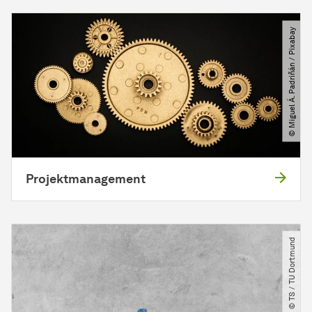
© Miguel Á. Padriñán ​/​ Pixabay
Projektmanagement
© TS ​/​ TU Dortmund