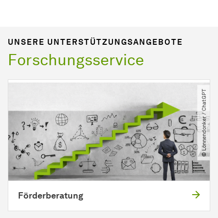
UNSERE UNTERSTÜTZUNGSANGEBOTE
Forschungsservice
© Lönnendonker ​/​ ChatGPT
För­der­be­ra­tung