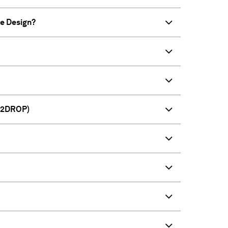
te Design?
+B2DROP)