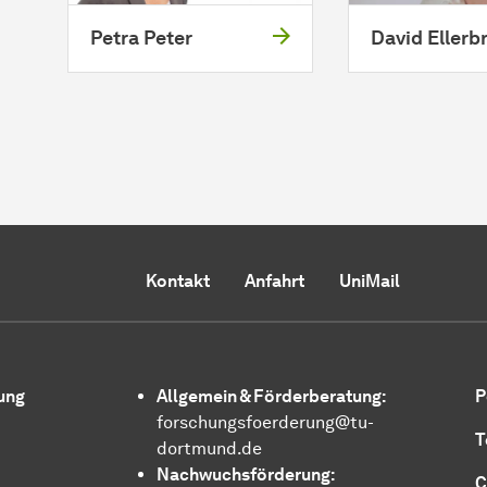
Petra Peter
David Ellerb
Kontakt
Anfahrt
UniMail
ung
Allgemein &
För­der­be­ra­tung
:
P
forschungsfoerderung@tu-
T
dortmund.de
Nachwuchsförderung:
C