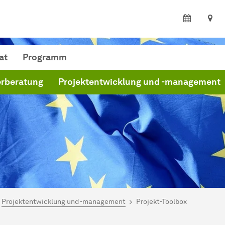
at
Programm
r­be­ra­tung
Projektentwicklung und -management
ind hier:
artseite
Projektentwicklung und -management
Projekt-Toolbox