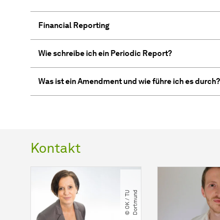
Financial Reporting
Wie schreibe ich ein Periodic Report?
Was ist ein Amendment und wie führe ich es durch?
Kontakt
d
©
O
K
​
/​
T
U
D
o
r
t
m
u
n