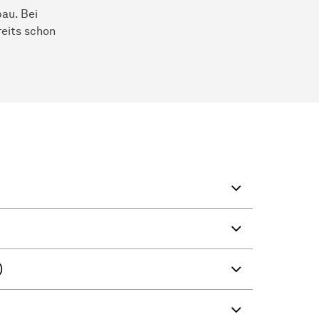
au. Bei
reits schon
)