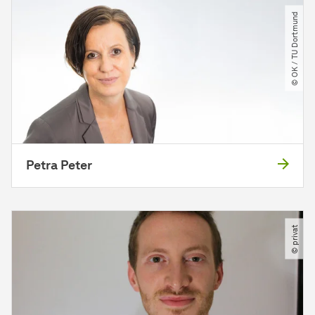
© OK ​/​ TU Dortmund
Petra Peter
© privat