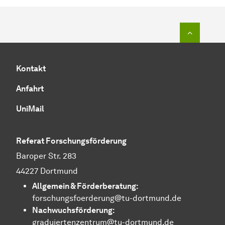
Zum Seit
Kontakt
Anfahrt
UniMail
Referat Forschungsförderung
Baroper Str. 283
44227 Dortmund
Allgemein &
För­der­be­ra­tung
:
forschungsfoerderung@tu-dortmund.de
Nachwuchsförderung:
graduiertenzentrum@tu-dortmund.de